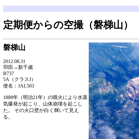
定期便からの空撮（磐梯山）
磐梯山
2012.08.31
羽田→新千歳
B737
5A（クラスJ）
便名：JAL503
1888年（明治21年）の噴火により水蒸
気爆発が起こり、山体崩壊を起こし
た。 その火口壁が白く輝いて見え
る。