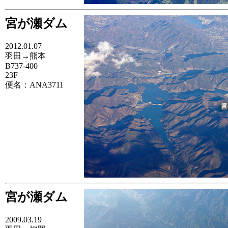
宮が瀬ダム
2012.01.07
羽田→熊本
B737-400
23F
便名：ANA3711
宮が瀬ダム
2009.03.19