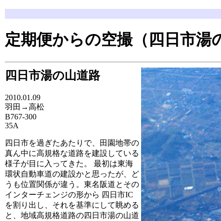
定期便からの空撮（四日市湯
四日市湯の山道路
2010.01.09
羽田→高松
B767-300
35A
四日市を過ぎたあたりで、田園地帯の
真ん中に高規格な道路を建設している
様子が目に入ってきた。 最初は東海
環状自動車道の建設かと思ったが、ど
うも位置関係が違う。東名阪道とその
インターチェンジの形から 四日市IC
を割り出し、それを基準にして眺める
と、地域高規格道路の四日市湯の山道