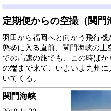
定期便からの空撮（関門
羽田から福岡へと向かう飛行機
態勢に入る直前、関門海峡の上
での高速の旅でも、この時ばか
の端まで来て、いよいよ九州に
いてくる。
関門海峡
2010.11.20