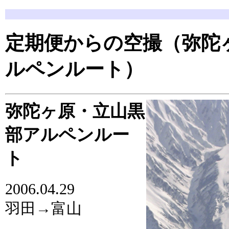
定期便からの空撮（弥陀
ルペンルート）
弥陀ヶ原・立山黒
部アルペンルー
ト
2006.04.29
羽田→富山