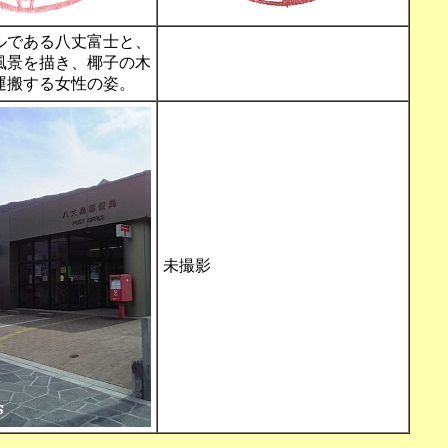
ルである八丈富士と、
風景を描き、椰子の木
運搬する女性の姿。
未撮影