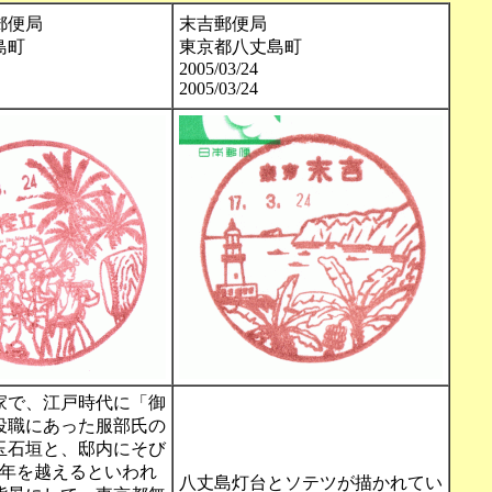
郵便局
末吉郵便局
島町
東京都八丈島町
2005/03/24
2005/03/24
家で、江戸時代に「御
役職にあった服部氏の
玉石垣と、邸内にそび
0年を越えるといわれ
八丈島灯台とソテツが描かれてい