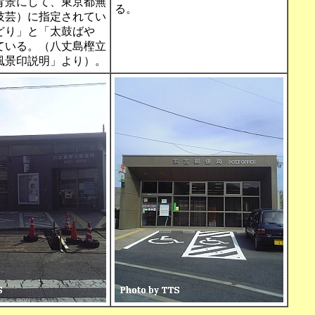
背景にして、東京都無
る。
技芸）に指定されてい
どり」と「太鼓ばや
ている。（八丈島樫立
風景印説明」より）。