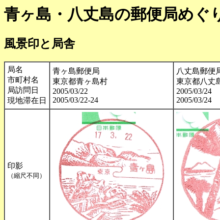
青ヶ島・八丈島の郵便局めぐ
風景印と局舎
局名
青ヶ島郵便局
八丈島郵便
市町村名
東京都青ヶ島村
東京都八丈
局訪問日
2005/03/22
2005/03/24
2005/03/22-24
2005/03/24
現地滞在日
印影
（縮尺不同）