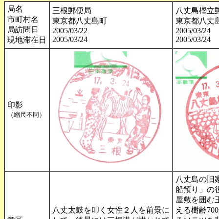
局名
三根郵便局
八丈島樫立
市町村名
東京都八丈島町
東京都八丈
局訪問日
2005/03/22
2005/03/24
2005/03/24
2005/03/24
現地滞在日
印影
（縮尺不同）
八丈島の旧
船預り」の
屋敷を囲む
八丈太鼓を叩く女性２人を前景に
える樹齢70