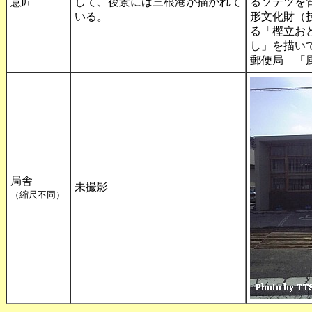
意匠
して、後景には三根港が描かれて
るソテツを
いる。
形文化財（
る「樫立お
し」を描い
郵便局 「
局舎
未撮影
（縮尺不同）