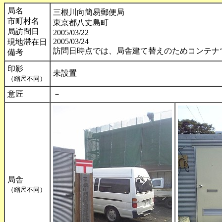
局名
三根川向簡易郵便局
市町村名
東京都八丈島町
局訪問日
2005/03/22
2005/03/24
現地滞在日
訪問日時点では、局舎建て替えのためコンテナ
備考
印影
未設置
（縮尺不同）
意匠
－
局舎
（縮尺不同）