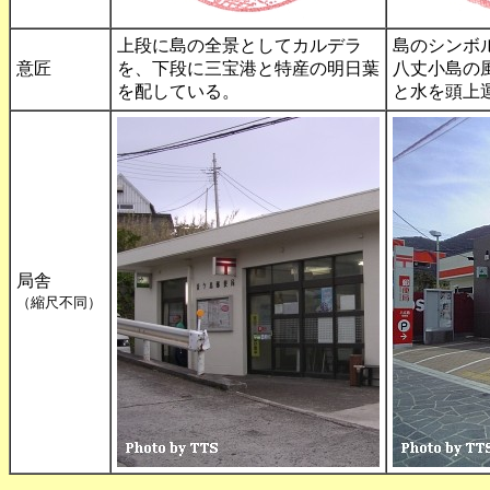
上段に島の全景としてカルデラ
島のシンボ
意匠
を、下段に三宝港と特産の明日葉
八丈小島の
を配している。
と水を頭上
局舎
（縮尺不同）