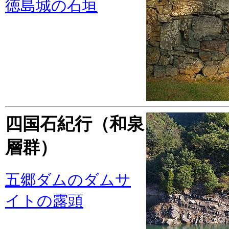
徳島城の石垣
四国石紀行（和泉
層群）
五郷ダムのダムサ
イトの露頭