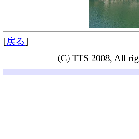
[
戻る
]
(C) TTS 2008, All rig