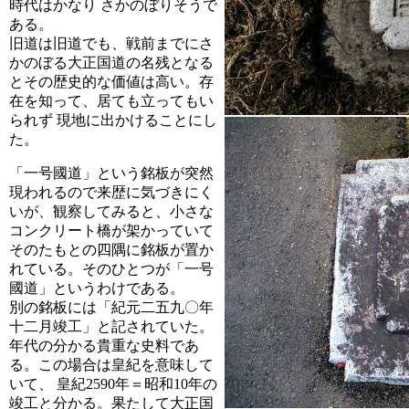
時代はかなり さかのぼりそうで
ある。
旧道は旧道でも、戦前までにさ
かのぼる大正国道の名残となる
とその歴史的な価値は高い。存
在を知って、居ても立ってもい
られず 現地に出かけることにし
た。
「一号國道」という銘板が突然
現われるので来歴に気づきにく
いが、観察してみると、小さな
コンクリート橋が架かっていて
そのたもとの四隅に銘板が置か
れている。そのひとつが「一号
國道」というわけである。
別の銘板には「紀元二五九〇年
十二月竣工」と記されていた。
年代の分かる貴重な史料であ
る。この場合は皇紀を意味して
いて、 皇紀2590年＝昭和10年の
竣工と分かる。果たして大正国