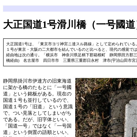
大正国道1号滑川橋（一号國道
大正国道1号は、「東京市ヨリ神宮ニ達スル路線」として定められている
１号が東京・大阪の二大都市を結んでいるのと比べると、現代の感覚で
経由地は次の通り。「横浜市 神奈川県足柄下郡箱根町 静岡県田方郡三
橋経由) 名古屋市 四日市市 三重県三重郡日永村 津市(宇治山田市宮
静岡県掛川市伊達方の旧東海道
に架かる橋のたもとに「一号國
道」という銘板がある。現在の
国道１号も並行しているので、
国道１号の「旧道」 という意識
で、つい見落としてしまいがち
である。だが、旧字体といい、
「国道一号」ではなく「一号国
道」という倒置の語順といい、