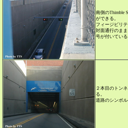
南側のThimbl
ができる。
フィージビリテ
対面通行のまま
号が付いている
２本目のトンネル、
る。
道路のシンボル